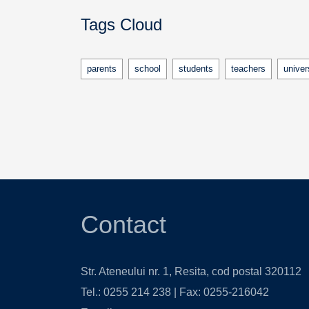
Tags Cloud
parents
school
students
teachers
univer
Contact
Str. Ateneului nr. 1, Resita, cod postal 320112
Tel.: 0255 214 238 | Fax: 0255-216042