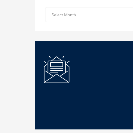
Archive
Select Month