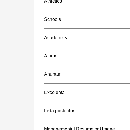
Athletics
Schools
Academics
Alumni
Anunțuri
Excelenta
Lista posturilor
Managementul Resurselor Umane