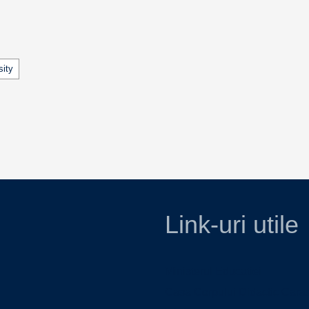
sity
Link-uri utile
Ministerul Educatiei
Casa Corpului Didactic Cara