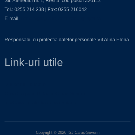
Str. Ateneului nr. 1, Resita, cod postal 320112
Tel.: 0255 214 238 | Fax: 0255-216042
E-mail:
contact@isjcs.ro
,
secretariat@isjcs.ro
Responsabil cu protectia datelor personale Vit Alina Elena
Link-uri utile
Ministerul Educatiei
Casa Corpului Didactic Caras-Severin
InfoCons - protectia consumatorilor
Copyright © 2026 ISJ Caraș-Severin