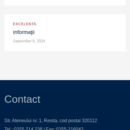
EXCELENTA
Informaţii
September 9, 2024
Contact
Str. Ateneului nr. 1, Resita, cod postal 320112
Tel.: 0255 214 238 | Fax: 0255-216042