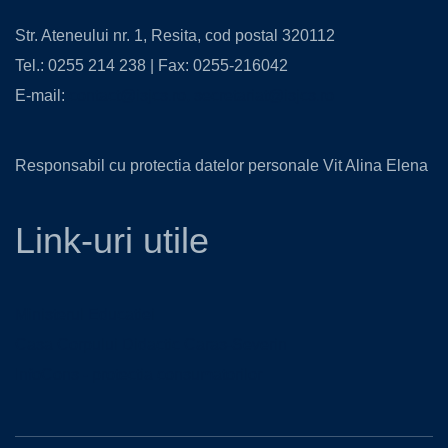
Str. Ateneului nr. 1, Resita, cod postal 320112
Tel.: 0255 214 238 | Fax: 0255-216042
E-mail:
contact@isjcs.ro
,
secretariat@isjcs.ro
Responsabil cu protectia datelor personale Vit Alina Elena
Link-uri utile
Ministerul Educatiei
Casa Corpului Didactic Caras-Severin
InfoCons - protectia consumatorilor