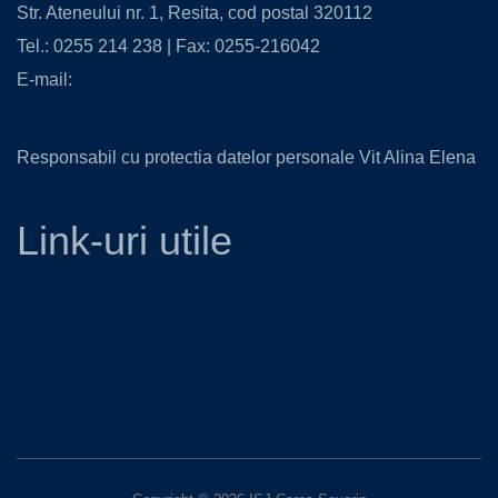
Str. Ateneului nr. 1, Resita, cod postal 320112
Tel.: 0255 214 238 | Fax: 0255-216042
E-mail:
contact@isjcs.ro
,
secretariat@isjcs.ro
Responsabil cu protectia datelor personale Vit Alina Elena
Link-uri utile
Ministerul Educatiei
Casa Corpului Didactic Caras-Severin
InfoCons - protectia consumatorilor