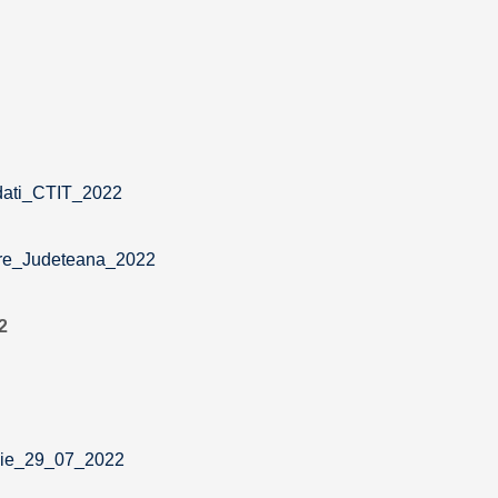
dati_CTIT_2022
re_Judeteana_2022
2
ogie_29_07_2022