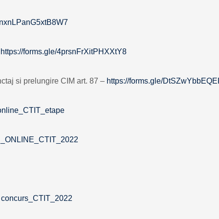
/vunxnLPanG5xtB8W7
–
https://forms.gle/4prsnFrXitPHXXtY8
ctaj si prelungire CIM art. 87 –
https://forms.gle/DtSZwYbbEQ
nline_CTIT_etape
_ONLINE_CTIT_2022
 concurs_CTIT_2022