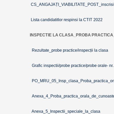
CS_ANGAJAȚI_VIABILITATE_POST_inscrisi
Lista candidatitlor respinsi la CTIT 2022
INSPECTIE LA CLASA_PROBA PRACTIC
Rezultate_probe practice/inspecții la clasa
Grafic inspectii/probe practice/probe orale- n
PO_MRU_05_Insp_clasa_Proba_practica_or
Anexa_4_Proba_practica_orala_de_cunoaste
Anexa_5_Inspectii_speciale_la_clasa