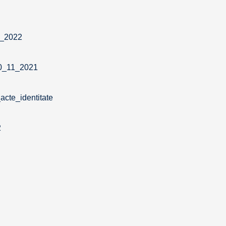
_2022
0_11_2021
cte_identitate
2