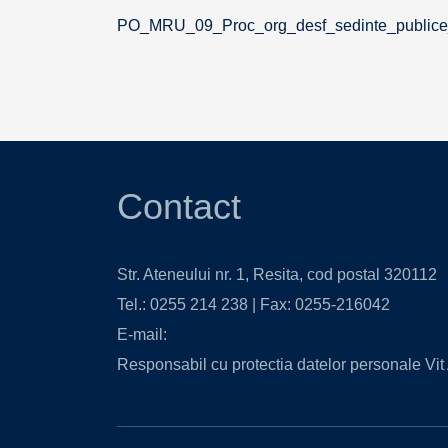
PO_MRU_09_Proc_org_desf_sedinte_publice
Contact
Str. Ateneului nr. 1, Resita, cod postal 320112
Tel.: 0255 214 238 | Fax: 0255-216042
E-mail:
contact@isjcs.ro
,
secretariat@isjcs.ro
Responsabil cu protectia datelor personale Vit