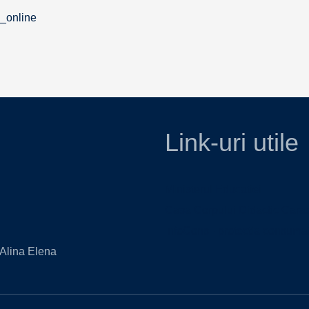
_online
Link-uri utile
Ministerul Educatiei
Casa Corpului Didactic Cara
InfoCons - protectia consumat
 Alina Elena