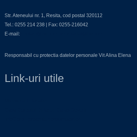
Str. Ateneului nr. 1, Resita, cod postal 320112
Tel.: 0255 214 238 | Fax: 0255-216042
E-mail:
contact@isjcs.ro
,
secretariat@isjcs.ro
Responsabil cu protectia datelor personale Vit Alina Elena
Link-uri utile
Ministerul Educatiei
Casa Corpului Didactic Caras-Severin
InfoCons - protectia consumatorilor