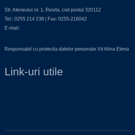
Str. Ateneului nr. 1, Resita, cod postal 320112
Tel.: 0255 214 238 | Fax: 0255-216042
E-mail:
contact@isjcs.ro
,
secretariat@isjcs.ro
Responsabil cu protectia datelor personale Vit Alina Elena
Link-uri utile
Ministerul Educatiei
Casa Corpului Didactic Caras-Severin
InfoCons - protectia consumatorilor